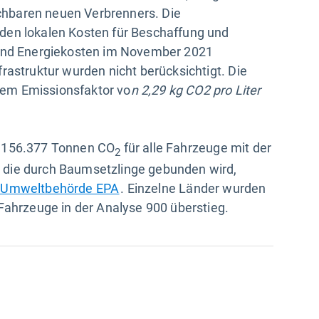
eichbaren neuen Verbrenners. Die
den lokalen Kosten für Beschaffung und
 und Energiekosten im November 2021
rastruktur wurden nicht berücksichtigt. Die
em Emissionsfaktor vo
n 2,29 kg CO2 pro Liter
n 156.377 Tonnen CO
für alle Fahrzeuge mit der
2
 die durch Baumsetzlinge gebunden wird,
In neuem Fenster öffnen
S-Umweltbehörde EPA
. Einzelne Länder wurden
 Fahrzeuge in der Analyse 900 überstieg.