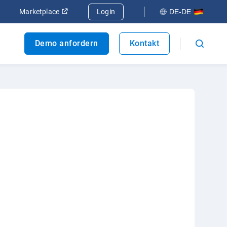
 öffnen
In neuem Fenster öffnen
In neuem Fenster öffnen
Marketplace
Login
DE-DE
Demo anfordern
Kontakt