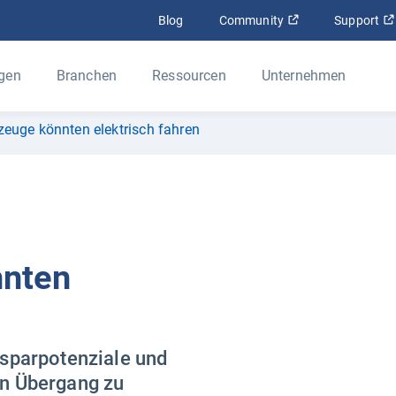
In neuem Fenster
Blog
Community
Support
gen
Branchen
Ressourcen
Unternehmen
zeuge könnten elektrisch fahren
nnten
nsparpotenziale und
en Übergang zu