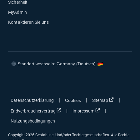
Sicherheit
MyAdmin
Kontaktieren Sie uns
Standort wechseln: Germany (Deutsch)
In neuem Fenster öffnen
In neuem Fenster öffnen
In neuem Fenster öffnen
In neuem Fenster öffnen
In neuem Fen
|
|
|
Datenschutzerklärung
Cookies
Sitemap
In neuem Fenster öffnen
In neuem Fenster öf
|
|
Endverbrauchervertrag
Impressum
Nutzungsbedingungen
Copyright 2026 Geotab Inc. Und/oder Tochtergesellschaften. Alle Rechte