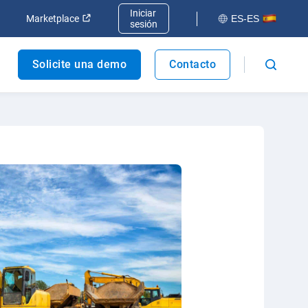
Iniciar
va ventana
Abrir en una nueva ventana
Abrir en una nueva ventana
Marketplace
ES-ES
sesión
Solicite una demo
Contacto