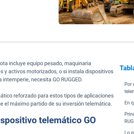
flota incluye equipo pesado, maquinaria
Tabl
s y activos motorizados, o si instala dispositivos
la intemperie, necesita GO RUGGED.
Por 
tel
mático reforzado para estos tipos de aplicaciones
En q
 el máximo partido de su inversión telemática.
Prin
ispositivo telemático GO
RUG
Lo q