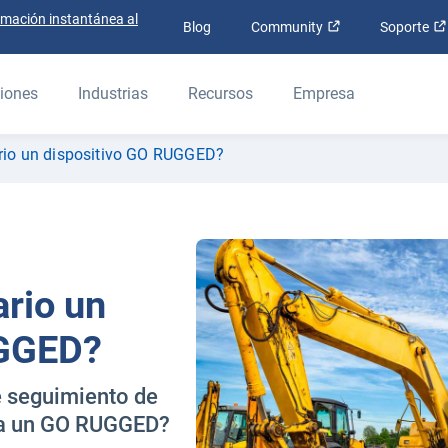
rmación instantánea al
Abrir en una nue
Blog
Community
Soporte
iones
Industrias
Recursos
Empresa
rio un dispositivo GO RUGGED?
rio un
UGGED?
e seguimiento de
iza un GO RUGGED?