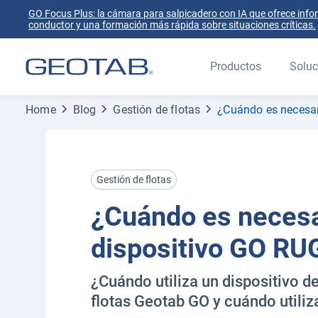
GO Focus Plus: la cámara para salpicadero con IA que ofrece info
conductor y una formación más rápida sobre situaciones críticas.
Productos
Soluc
Home
Blog
Gestión de flotas
¿Cuándo es necesa
Gestión de flotas
¿Cuándo es necesa
dispositivo GO R
¿Cuándo utiliza un dispositivo d
flotas Geotab GO y cuándo util