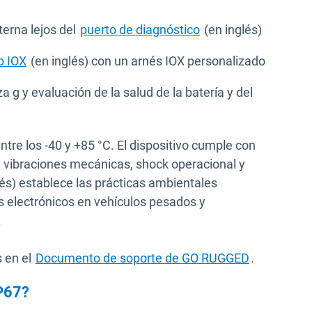
terna lejos del
puerto de diagnóstico
(en inglés)
b IOX
(en inglés) con un arnés IOX personalizado
 g y evaluación de la salud de la batería y del
e los -40 y +85 °C. El dispositivo cumple con
 vibraciones mecánicas, shock operacional y
n una nueva ventana
és) establece las prácticas ambientales
 electrónicos en vehículos pesados y
.
Abrir en u
 en el
Documento de soporte de GO RUGGED
.
IP67?