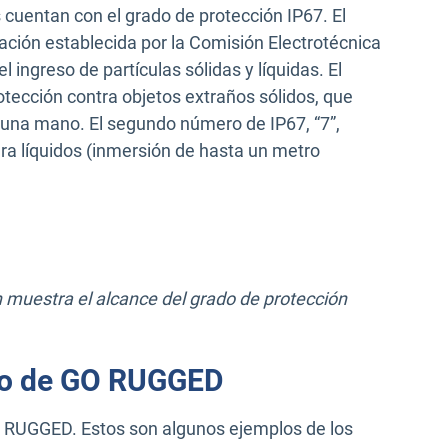
uentan con el grado de protección IP67. El
ueva ventana
cación establecida por la Comisión Electrotécnica
l ingreso de partículas sólidas y líquidas. El
rotección contra objetos extraños sólidos, que
so una mano. El segundo número de IP67, “7”,
ara líquidos (inmersión de hasta un metro
ón muestra el alcance del grado de protección
uso de GO RUGGED
GO RUGGED. Estos son algunos ejemplos de los