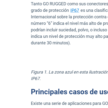
Tanto GO RUGGED como sus conectores c
Abrir en una n
grado de protección
IP67
es una clasifi
Internacional sobre la protección contra e
número “6” indica el nivel más alto de p
podrían incluir suciedad, polvo, o inclu
indica un nivel de protección muy alto p
durante 30 minutos).
Figura 1. La zona azul en esta ilustraci
IP67.
Principales casos de 
Existe una serie de aplicaciones para 