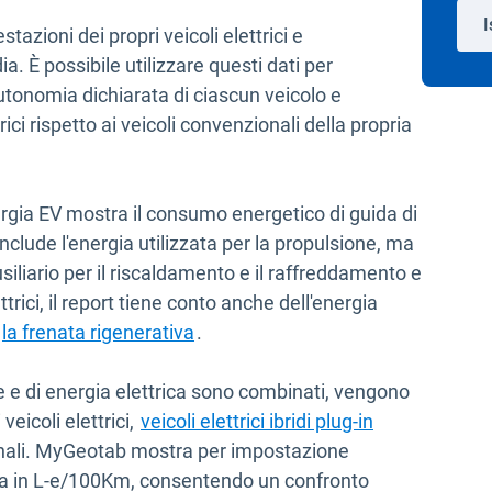
I
tazioni dei propri veicoli elettrici e
 È possibile utilizzare questi dati per
utonomia dichiarata di ciascun veicolo e
rici rispetto ai veicoli convenzionali della propria
nergia EV mostra il consumo energetico di guida di
 include l'energia utilizzata per la propulsione, ma
iliario per il riscaldamento e il raffreddamento e
ttrici, il report tiene conto anche dell'energia
Apri in una nuova finestra
la frenata rigenerativa
.
e e di energia elettrica sono combinati, vengono
eicoli elettrici,
veicoli elettrici ibridi plug-in
onali. MyGeotab mostra per impostazione
trica in L-e/100Km, consentendo un confronto