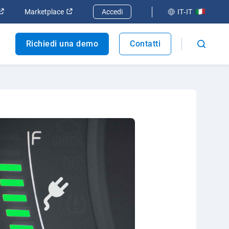
 finestra
Apri in una nuova finestra
Apri in una nuova finestra
Marketplace
Accedi
IT-IT
Richiedi una demo
Contatti