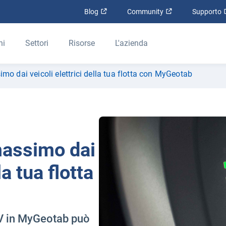
Apri in una nuova finestra
Apri in una nuova
Blog
Community
Supporto
ni
Settori
Risorse
L'azienda
mo dai veicoli elettrici della tua flotta con MyGeotab
massimo dai
la tua flotta
EV in MyGeotab può