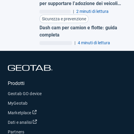
per supportare l’adozione dei veicoli
elettrici
|
2 minuti di lettura
Sicurezza e prevenzione
Dash cam per camion e flotte: guida
completa
|
4 minuti di lettura
Apri in una nuova finestra
Prodotti
Geotab GO device
MyGeotab
Apri in una nuova finestra
Marketplace
Apri in una nuova finestra
Dati e analisi
Partners