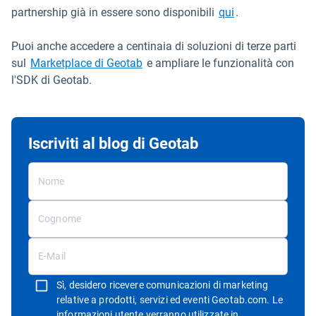
partnership già in essere sono disponibili
qui
.
Puoi anche accedere a centinaia di soluzioni di terze parti
Apri in una nuova finestra
sul
Marketplace di Geotab
e ampliare le funzionalità con
l'SDK di Geotab.
Iscriviti al blog di Geotab
Sì, desidero ricevere comunicazioni di marketing
relative a prodotti, servizi ed eventi Geotab.com. Le
informazioni utente verranno utilizzate in