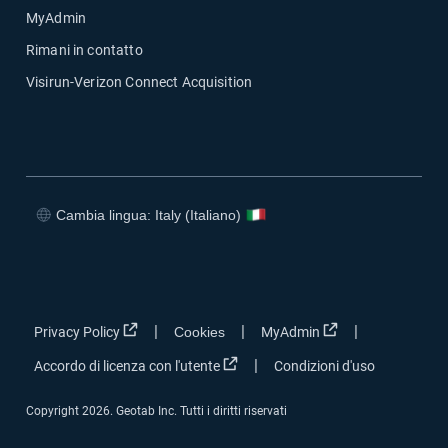
MyAdmin
Rimani in contatto
Visirun-Verizon Connect Acquisition
Cambia lingua: Italy (Italiano)
Apri in una nuova finestra
Apri in una nuova finestra
Apri in una nuova finestra
Apri in una nuova finestra
Apri in una nuova finestra
Apri in una nuova 
|
|
|
Privacy Policy
Cookies
MyAdmin
Apri in una nuova finestra
|
Accordo di licenza con l'utente
Condizioni d'uso
Copyright 2026. Geotab Inc. Tutti i diritti riservati