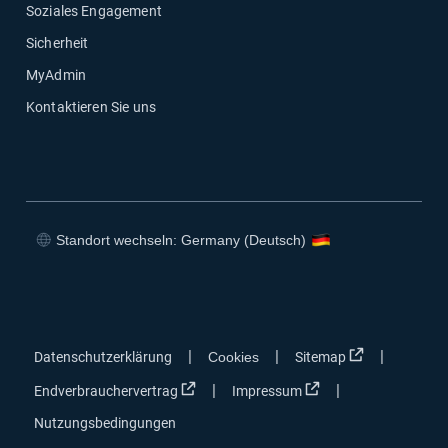
Soziales Engagement
Sicherheit
MyAdmin
Kontaktieren Sie uns
Standort wechseln: Germany (Deutsch)
In neuem Fenster öffnen
In neuem Fenster öffnen
In neuem Fenster öffnen
In neuem Fenster öffnen
In neuem Fen
|
|
|
Datenschutzerklärung
Cookies
Sitemap
In neuem Fenster öffnen
In neuem Fenster öf
|
|
Endverbrauchervertrag
Impressum
Nutzungsbedingungen