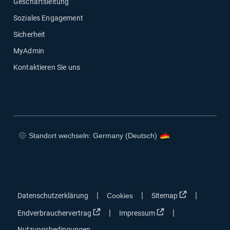
Geschäftsleitung
Soziales Engagement
Sicherheit
MyAdmin
Kontaktieren Sie uns
Standort wechseln: Germany (Deutsch)
In neuem Fenster öffnen
In neuem Fenster öffnen
In neuem Fenster öffnen
In neuem Fenster öffnen
In neuem Fen
|
|
|
Datenschutzerklärung
Cookies
Sitemap
In neuem Fenster öffnen
In neuem Fenster öf
|
|
Endverbrauchervertrag
Impressum
Nutzungsbedingungen