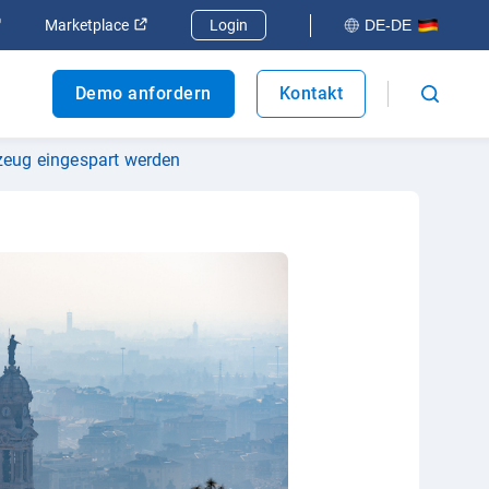
 öffnen
In neuem Fenster öffnen
In neuem Fenster öffnen
Marketplace
Login
DE-DE
Demo anfordern
Kontakt
zeug eingespart werden