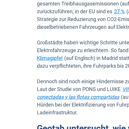
gesamten Treibhausgasemissionen (auf 
I
zurückzuführen, in der EU sind es
27 %
(
Strategie zur Reduzierung von CO2-Emis
dieselbetriebenen Fahrzeugen auf Elek
Großstädte haben wichtige Schritte un
Elektrofahrzeuge zu erleichtern. So fan
In neuem Fenster öffnen
Klimagipfel
(auf Englisch) in Madrid st
dazu verpflichteten, ihre Fuhrparks bis 
Dennoch sind noch einige Hindernisse zu
Laut der Studie von PONS und LUIKE
VII
In n
conectadas y las flotas compartidas
(au
Hürden bei der Elektrifizierung von Fuhrp
Ladeinfrastruktur.
Geotab untersucht, wie