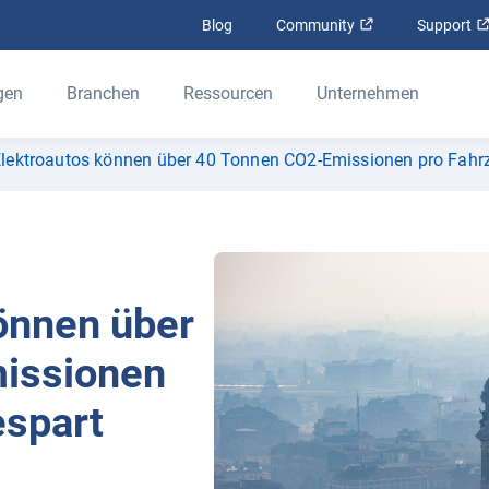
In neuem Fenster
Blog
Community
Support
gen
Branchen
Ressourcen
Unternehmen
Elektroautos können über 40 Tonnen CO2-Emissionen pro Fahr
können über
issionen
espart