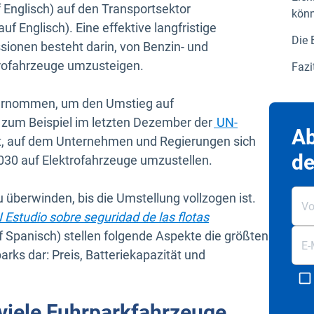
Englisch) auf den Transportsektor
kön
n neuem Fenster öffnen
auf Englisch). Eine effektive langfristige
Die 
sionen besteht darin, von Benzin- und
trofahrzeuge umzusteigen.
Fazi
ternommen, um den Umstieg auf
d zum Beispiel im letzten Dezember der
UN-
Ab
att, auf dem Unternehmen und Regierungen sich
de
2030 auf Elektrofahrzeuge umzustellen.
 überwinden, bis die Umstellung vollzogen ist.
I Estudio sobre seguridad de las flotas
euem Fenster öffnen
f Spanisch) stellen folgende Aspekte die größten
arks dar: Preis, Batteriekapazität und
 viele Fuhrparkfahrzeuge