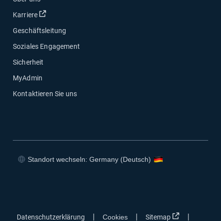
In neuem Fenster öffnen
Karriere
Geschäftsleitung
Soziales Engagement
Sicherheit
MyAdmin
Kontaktieren Sie uns
Standort wechseln: Germany (Deutsch)
In neuem Fenster öffnen
In neuem Fenster öffnen
In neuem Fenster öffnen
In neuem Fenster öffnen
In neuem Fen
|
|
|
Datenschutzerklärung
Cookies
Sitemap