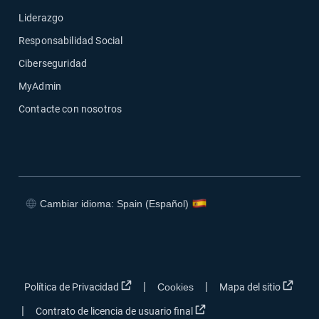
Liderazgo
Responsabilidad Social
Ciberseguridad
MyAdmin
Contacte con nosotros
Cambiar idioma: Spain (Español)
Abrir en una nueva ventana
Abrir en una nueva ventana
Abrir en una nueva ventana
Abrir en una nueva ventana
Abrir en una nueva ventana
Abrir
|
|
Política de Privacidad
Cookies
Mapa del sitio
Abrir en una nueva venta
|
Contrato de licencia de usuario final