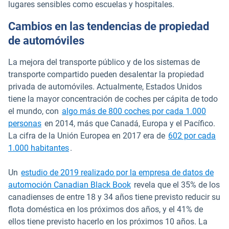
lugares sensibles como escuelas y hospitales.
Cambios en las tendencias de propiedad
de automóviles
La mejora del transporte público y de los sistemas de
transporte compartido pueden desalentar la propiedad
privada de automóviles. Actualmente, Estados Unidos
tiene la mayor concentración de coches per cápita de todo
el mundo, con
algo más de 800 coches por cada 1.000
Abrir en una nueva ventana
personas
en 2014, más que Canadá, Europa y el Pacífico.
La cifra de la Unión Europea en 2017 era de
602 por cada
Abrir en una nueva ventana
1.000 habitantes
.
Un
estudio de 2019 realizado por la empresa de datos de
Abrir en una nueva ventana
automoción Canadian Black Book
revela que el 35% de los
canadienses de entre 18 y 34 años tiene previsto reducir su
flota doméstica en los próximos dos años, y el 41% de
ellos tiene previsto hacerlo en los próximos 10 años. La