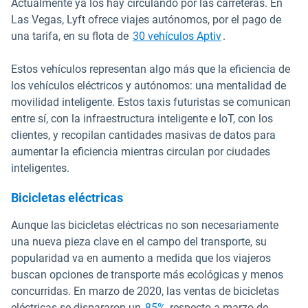
Actualmente ya los hay circulando por las carreteras. En
Las Vegas, Lyft ofrece viajes autónomos, por el pago de
Abrir en una nuev
una tarifa, en su flota de
30 vehículos Aptiv
.
Estos vehículos representan algo más que la eficiencia de
los vehículos eléctricos y autónomos: una mentalidad de
movilidad inteligente. Estos taxis futuristas se comunican
entre sí, con la infraestructura inteligente e IoT, con los
clientes, y recopilan cantidades masivas de datos para
aumentar la eficiencia mientras circulan por ciudades
inteligentes.
Bicicletas eléctricas
Aunque las bicicletas eléctricas no son necesariamente
una nueva pieza clave en el campo del transporte, su
popularidad va en aumento a medida que los viajeros
buscan opciones de transporte más ecológicas y menos
concurridas. En marzo de 2020, las ventas de bicicletas
Abrir en una nueva ventana
eléctricas se dispararon un
85%
respecto a marzo de