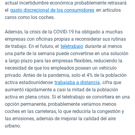
actual incertidumbre económica probablemente retrasará
Abrir en una nueva
el
gasto discrecional de los consumidores
en artículos
caros como los coches.
Además, la crisis de la COVID-19 ha obligado a muchas
empresas con oficinas propias a reconsiderar sus rutinas
Abrir en una nueva vent
de trabajo. En el futuro, el
teletrabajo
durante al menos
una parte de la semana puede convertirse en una solución
a largo plazo para las empresas flexibles, reduciendo la
necesidad de que los empleados posean un vehículo
privado. Antes de la pandemia, solo el 4% de la población
Abrir en una nu
activa estadounidense
trabajaba a distancia
, cifra que
aumentó rápidamente a casi la mitad de la población
activa en plena crisis. Si el teletrabajo se convirtiera en una
opción permanente, probablemente veríamos menos
coches en las carreteras, lo que reduciría la congestión y
las emisiones, además de mejorar la calidad del aire
urbano.