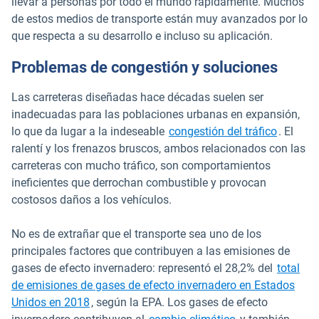
llevar a personas por todo el mundo rápidamente. Muchos
de estos medios de transporte están muy avanzados por lo
que respecta a su desarrollo e incluso su aplicación.
Problemas de congestión y soluciones
Las carreteras diseñadas hace décadas suelen ser
inadecuadas para las poblaciones urbanas en expansión,
lo que da lugar a la indeseable
congestión del tráfico
. El
ralentí y los frenazos bruscos, ambos relacionados con las
carreteras con mucho tráfico, son comportamientos
ineficientes que derrochan combustible y provocan
costosos daños a los vehículos.
No es de extrañar que el transporte sea uno de los
principales factores que contribuyen a las emisiones de
gases de efecto invernadero: representó el 28,2% del
total
de emisiones de gases de efecto invernadero en Estados
Abrir en una nueva ventana
Unidos en 2018
, según la EPA. Los gases de efecto
Abrir en una nu