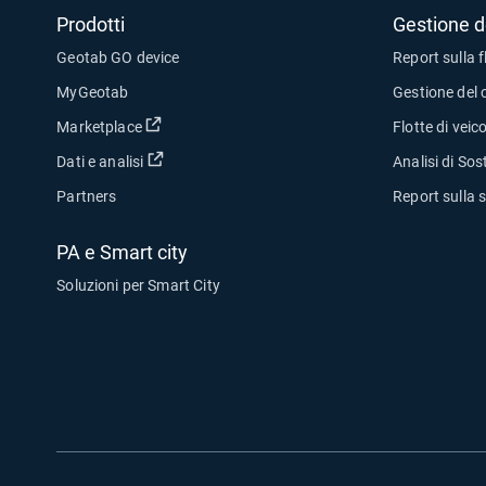
Prodotti
Gestione de
Geotab GO device
Report sulla f
MyGeotab
Gestione del 
Apri in una nuova finestra
Marketplace
Flotte di veicol
Apri in una nuova finestra
Dati e analisi
Analisi di Sost
Partners
Report sulla 
PA e Smart city
Soluzioni per Smart City