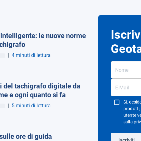
Iscriv
intelligente: le nuove norme
chigrafo
Geot
|
4 minuti di lettura
i del tachigrafo digitale da
e e ogni quanto si fa
Sì, desid
|
5 minuti di lettura
prodotti
utente v
sulla pri
ulle ore di guida
Iscriviti