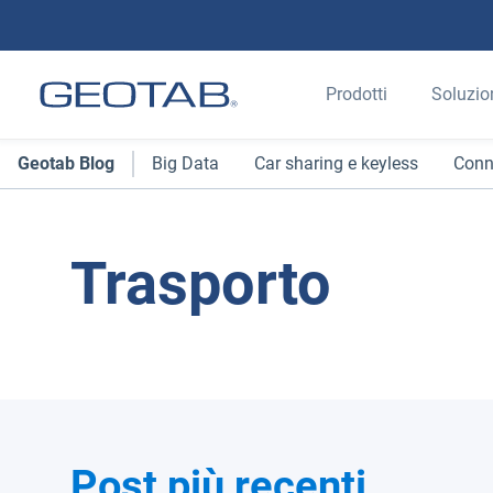
Prodotti
Soluzio
Geotab Blog
Big Data
Car sharing e keyless
Conn
Trasporto
Post più recenti