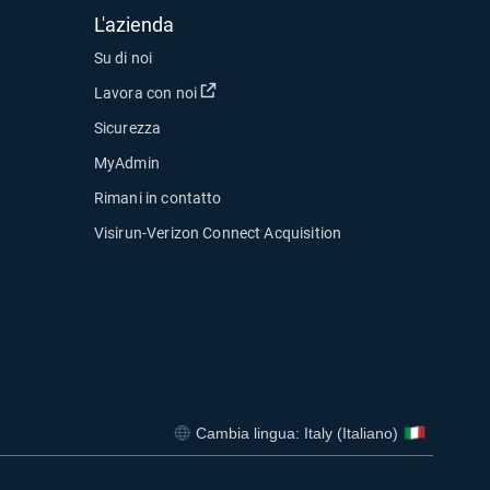
L'azienda
Su di noi
Apri in una nuova finestra
Lavora con noi
Sicurezza
MyAdmin
Rimani in contatto
Visirun-Verizon Connect Acquisition
estra
Cambia lingua: Italy (Italiano)