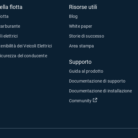
lla flotta
Risorse utili
lotta
Blog
carburante
White paper
i elettrici
Storie di successo
enibilità dei Veicoli Elettrici
Area stampa
sicurezza del conducente
Supporto
Guida al prodotto
Documentazione di supporto
Documentazione di installazione
Apri in una nuova fin
Community