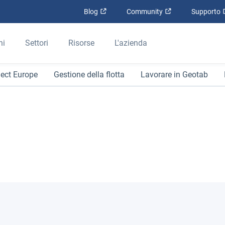
Apri in una nuova finestra
Apri in una nuova
Blog
Community
Supporto
ni
Settori
Risorse
L'azienda
ect Europe
Gestione della flotta
Lavorare in Geotab