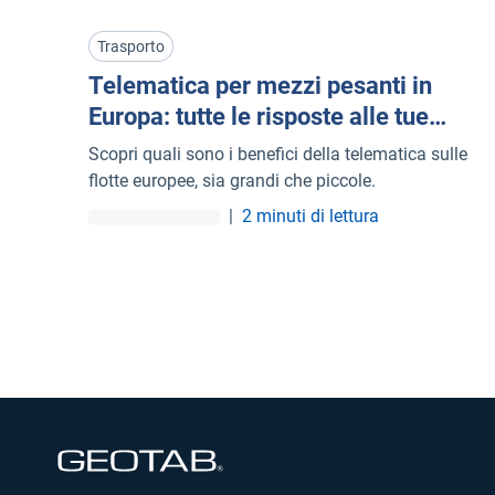
business della gestione delle flotte e del successo
nella guida dei team.
Trasporto
Telematica per mezzi pesanti in
Europa: tutte le risposte alle tue
domande
Scopri quali sono i benefici della telematica sulle
flotte europee, sia grandi che piccole.
|
2 minuti di lettura
Apri in una nuova finestra