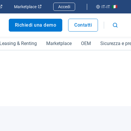
 finestra
Apri in una nuova finestra
Apri in una nuova finestra
Marketplace
Accedi
IT-IT
Richiedi una demo
Contatti
Leasing & Renting
Marketplace
OEM
Sicurezza e pr