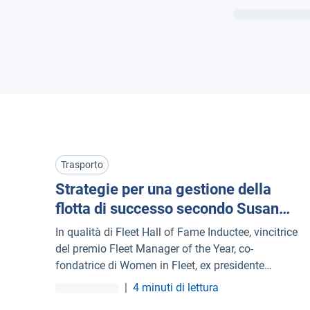
Trasporto
Strategie per una gestione della
flotta di successo secondo Susan
Miller
In qualità di Fleet Hall of Fame Inductee, vincitrice
del premio Fleet Manager of the Year, co-
fondatrice di Women in Fleet, ex presidente
dell'AFLA e membro di lunga data della NAFA,
|
4 minuti di lettura
Susan Miller ha una grande conoscenza del