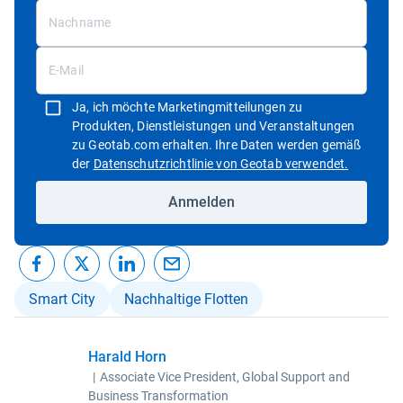
Ja, ich möchte Marketingmitteilungen zu
Produkten, Dienstleistungen und Veranstaltungen
zu Geotab.com erhalten. Ihre Daten werden gemäß
In neuem 
der
Datenschutzrichtlinie von Geotab verwendet.
Anmelden
Smart City
Nachhaltige Flotten
Harald Horn
|
Associate Vice President, Global Support and
Business Transformation