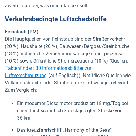
Zweifel darüber, was man glauben soll.
Verkehrsbedingte Luftschadstoffe
Feinstaub (PM)
Die Hauptquellen von Feinstaub sind der Straßenverkehr
(20 %), Haushalte (20 %), Bauwesen/Bergbau/Steinbrüche
(13 %), industrielle Verbrennungsanlagen und -prozesse
(10 %) sowie öffentliche Stromerzeugung (10 %) (Quellen:
In neuem Fenster öffnen
Faktenfinder
;
30 Informationsblätter zur
In neuem Fenster öffnen
Luftverschmutzung
(auf Englisch)). Natürliche Quellen wie
Vulkanausbrüche oder Staubstürme sind weniger relevant.
Zum Vergleich:
Ein moderner Dieselmotor produziert 18 mg/Tag bei
einer durchschnittlich zurückgelegten Strecke von
36 km.
Das Kreuzfahrtschiff „Harmony of the Seas“