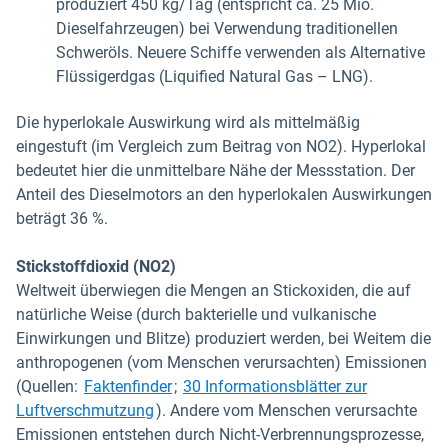
produziert 450 kg/Tag (entspricht ca. 25 Mio.
Dieselfahrzeugen) bei Verwendung traditionellen
Schweröls. Neuere Schiffe verwenden als Alternative
Flüssigerdgas (Liquified Natural Gas – LNG).
Die hyperlokale Auswirkung wird als mittelmäßig
eingestuft (im Vergleich zum Beitrag von NO2). Hyperlokal
bedeutet hier die unmittelbare Nähe der Messstation. Der
Anteil des Dieselmotors an den hyperlokalen Auswirkungen
beträgt 36 %.
Stickstoffdioxid (NO2)
Weltweit überwiegen die Mengen an Stickoxiden, die auf
natürliche Weise (durch bakterielle und vulkanische
Einwirkungen und Blitze) produziert werden, bei Weitem die
anthropogenen (vom Menschen verursachten) Emissionen
In neuem Fenster öffnen
(Quellen:
Faktenfinder
;
30 Informationsblätter zur
In neuem Fenster öffnen
Luftverschmutzung
). Andere vom Menschen verursachte
Emissionen entstehen durch Nicht-Verbrennungsprozesse,