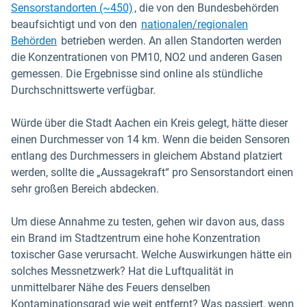
In neuem Fenster öffnen
Sensorstandorten (~450)
, die von den Bundesbehörden
beaufsichtigt und von den
nationalen/regionalen
In neuem Fenster öffnen
Behörden
betrieben werden. An allen Standorten werden
die Konzentrationen von PM10, NO2 und anderen Gasen
gemessen. Die Ergebnisse sind online als stündliche
Durchschnittswerte verfügbar.
Würde über die Stadt Aachen ein Kreis gelegt, hätte dieser
einen Durchmesser von 14 km. Wenn die beiden Sensoren
entlang des Durchmessers in gleichem Abstand platziert
werden, sollte die „Aussagekraft“ pro Sensorstandort einen
sehr großen Bereich abdecken.
Um diese Annahme zu testen, gehen wir davon aus, dass
ein Brand im Stadtzentrum eine hohe Konzentration
toxischer Gase verursacht. Welche Auswirkungen hätte ein
solches Messnetzwerk? Hat die Luftqualität in
unmittelbarer Nähe des Feuers denselben
Kontaminationsgrad wie weit entfernt? Was passiert, wenn