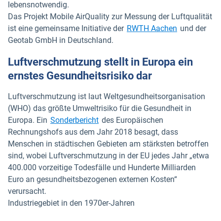
lebensnotwendig.
Das Projekt Mobile AirQuality zur Messung der Luftqualität
In neuem Fen
ist eine gemeinsame Initiative der
RWTH Aachen
und der
Geotab GmbH in Deutschland.
Luftverschmutzung stellt in Europa ein
ernstes Gesundheitsrisiko dar
Luftverschmutzung ist laut Weltgesundheitsorganisation
(WHO) das größte Umweltrisiko für die Gesundheit in
In neuem Fenster öffnen
Europa. Ein
Sonderbericht
des Europäischen
Rechnungshofs aus dem Jahr 2018 besagt, dass
Menschen in städtischen Gebieten am stärksten betroffen
sind, wobei Luftverschmutzung in der EU jedes Jahr „etwa
400.000 vorzeitige Todesfälle und Hunderte Milliarden
Euro an gesundheitsbezogenen externen Kosten“
verursacht.
Industriegebiet in den 1970er-Jahren