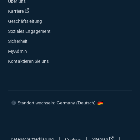
Über uns
In neuem Fenster öffnen
Karriere
Geschäftsleitung
Soziales Engagement
Sicherheit
MyAdmin
Kontaktieren Sie uns
Standort wechseln: Germany (Deutsch)
In neuem Fenster öffnen
In neuem Fenster öffnen
In neuem Fenster öffnen
In neuem Fenster öffnen
In neuem Fen
|
|
|
Datenschutzerklärung
Cookies
Sitemap