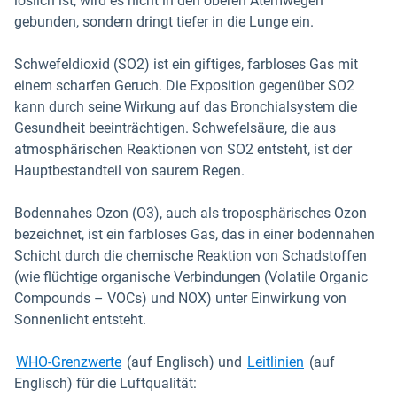
löslich ist, wird es nicht in den oberen Atemwegen
gebunden, sondern dringt tiefer in die Lunge ein.
Schwefeldioxid (SO2) ist ein giftiges, farbloses Gas mit
einem scharfen Geruch. Die Exposition gegenüber SO2
kann durch seine Wirkung auf das Bronchialsystem die
Gesundheit beeinträchtigen. Schwefelsäure, die aus
atmosphärischen Reaktionen von SO2 entsteht, ist der
Hauptbestandteil von saurem Regen.
Bodennahes Ozon (O3), auch als troposphärisches Ozon
bezeichnet, ist ein farbloses Gas, das in einer bodennahen
Schicht durch die chemische Reaktion von Schadstoffen
(wie flüchtige organische Verbindungen (Volatile Organic
Compounds – VOCs) und NOX) unter Einwirkung von
Sonnenlicht entsteht.
In neuem Fenster öffnen
In neuem Fenst
WHO-Grenzwerte
(auf Englisch) und
Leitlinien
(auf
Englisch) für die Luftqualität: