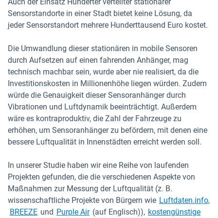
Auch der Einsatz Hunderter verteilter stationärer
Sensorstandorte in einer Stadt bietet keine Lösung, da
jeder Sensorstandort mehrere Hunderttausend Euro kostet.
Die Umwandlung dieser stationären in mobile Sensoren
durch Aufsetzen auf einen fahrenden Anhänger, mag
technisch machbar sein, wurde aber nie realisiert, da die
Investitionskosten in Millionenhöhe liegen würden. Zudem
würde die Genauigkeit dieser Sensoranhänger durch
Vibrationen und Luftdynamik beeinträchtigt. Außerdem
wäre es kontraproduktiv, die Zahl der Fahrzeuge zu
erhöhen, um Sensoranhänger zu befördern, mit denen eine
bessere Luftqualität in Innenstädten erreicht werden soll.
In unserer Studie haben wir eine Reihe von laufenden
Projekten gefunden, die die verschiedenen Aspekte von
Maßnahmen zur Messung der Luftqualität (z. B.
wissenschaftliche Projekte von Bürgern wie
Luftdaten.info
,
In neuem Fenster öffnen
In neuem Fenster öffnen
In neuem Fenster öffnen
BREEZE
und
Purple Air
(auf Englisch)),
kostengünstige