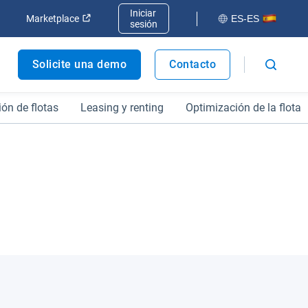
Iniciar
va ventana
Abrir en una nueva ventana
Abrir en una nueva ventana
Marketplace
ES-ES
sesión
Solicite una demo
Contacto
ión de flotas
Leasing y renting
Optimización de la flota