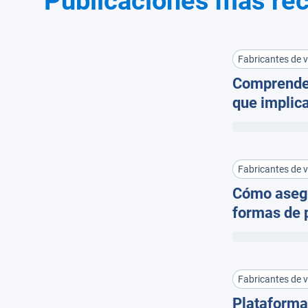
Publicaciones más rec
Fabricantes de 
Comprender
que implica
Fabricantes de 
Cómo asegu
formas de 
telemático
Fabricantes de 
Plataformas