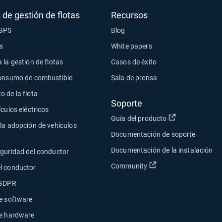
 de gestión de flotas
Recursos
 GPS
Blog
s
White papers
 la gestión de flotas
Casos de éxito
consumo de combustible
Sala de prensa
 de la flota
Soporte
ículos eléctricos
Abrir en una n
Guía del producto
la adopción de vehículos
Documentación de soporte
Documentación de la instalación
eguridad del conductor
Abrir en una nueva 
Community
l conductor
 GDPR
e software
de hardware