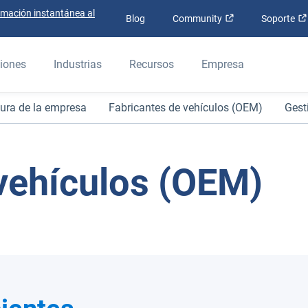
rmación instantánea al
Abrir en una nue
Blog
Community
Soporte
iones
Industrias
Recursos
Empresa
tura de la empresa
Fabricantes de vehículos (OEM)
Gest
vehículos (OEM)