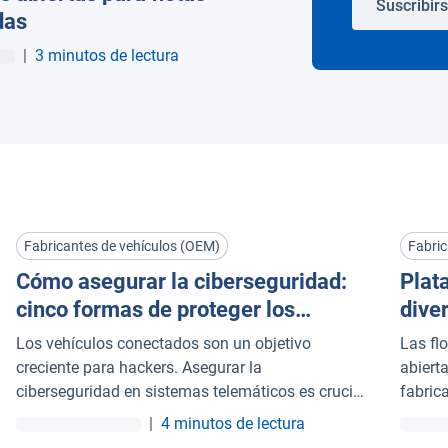
Suscribir
das
|
3 minutos de lectura
Fabricantes de vehículos (OEM)
Fabric
Cómo asegurar la ciberseguridad:
Plat
cinco formas de proteger los
dive
sistemas telemáticos para OEM
Los vehículos conectados son un objetivo
Las fl
creciente para hackers. Asegurar la
abiert
ciberseguridad en sistemas telemáticos es crucial
fabrica
para OEMs. Descubre cinco formas de proteger
vehícu
|
4 minutos de lectura
estos sistemas y garantizar la seguridad de los
hacien