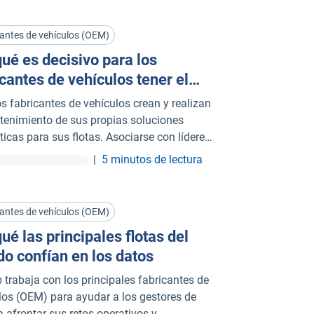
as de Geotab, que facilitan la gestión y
n costes.
antes de vehículos (OEM)
qué es decisivo para los
cantes de vehículos tener el
ner de conectividad correcto
s fabricantes de vehículos crean y realizan
tenimiento de sus propias soluciones
ticas para sus flotas. Asociarse con líderes
os en conectividad reduce los costes y
|
5 minutos de lectura
a tus productos a posicionarse en el
do.
antes de vehículos (OEM)
ué las principales flotas del
o confían en los datos
 trabaja con los principales fabricantes de
los (OEM) para ayudar a los gestores de
a afrontar sus retos operativos y