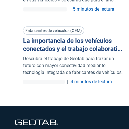
2024, el 82,7% (artículo en inglés) de todos los
|
5 minutos de lectura
vehículos fabricados estarán conectados. Pero,
¿qué implica esto para tu flota?
Fabricantes de vehículos (OEM)
La importancia de los vehículos
conectados y el trabajo colaborativo
con los fabricantes de vehículo
Descubra el trabajo de Geotab para trazar un
futuro con mayor conectividad mediante
tecnología integrada de fabricantes de vehículos.
|
4 minutos de lectura
Abrir en una nueva ventana