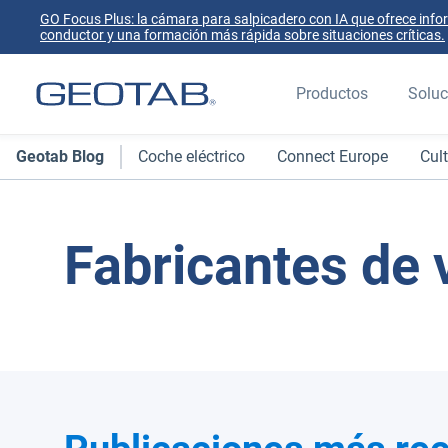
GO Focus Plus: la cámara para salpicadero con IA que ofrece info
conductor y una formación más rápida sobre situaciones críticas.
Productos
Soluc
Geotab Blog
Coche eléctrico
Connect Europe
Cul
Fabricantes de 