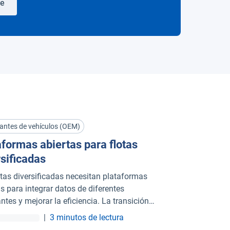
se
antes de vehículos (OEM)
aformas abiertas para flotas
rsificadas
otas diversificadas necesitan plataformas
as para integrar datos de diferentes
ntes y mejorar la eficiencia. La transición a
los ecológicos aumenta la diversidad,
|
3 minutos de lectura
do esenciales las plataformas telemáticas