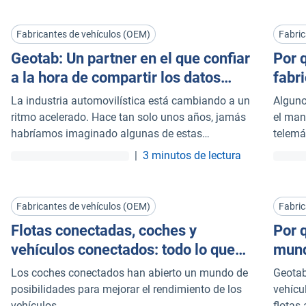
datos. La telemática no debe convertirse en un
como l
vector de ataque.
reduce
Fabricantes de vehículos (OEM)
Fabric
Geotab: Un partner en el que confiar
Por 
a la hora de compartir los datos
fabri
OEM
part
La industria automovilística está cambiando a un
Alguno
ritmo acelerado. Hace tan solo unos años, jamás
el man
habríamos imaginado algunas de estas
telemá
tecnologías o avances.
expert
|
3 minutos de lectura
ayuda 
merca
Fabricantes de vehículos (OEM)
Fabric
Flotas conectadas, coches y
Por q
vehículos conectados: todo lo que
mund
debes saber
Los coches conectados han abierto un mundo de
Geotab
posibilidades para mejorar el rendimiento de los
vehícu
vehículos.
flotas 