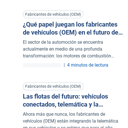
Fabricantes de vehículos (OEM)
¿Qué papel juegan los fabricantes
de vehículos (OEM) en el futuro de
la telemática?
El sector de la automoción se encuentra
actualmente en medio de una profunda
transformación: los motores de combustión
interna están siendo sustituidos por
|
4 minutos de lectura
transmisiones eléctricas y los vehículos
conectados en red (también conocidos como
coches conectados) tienen cada vez más
Fabricantes de vehículos (OEM)
relevancia.
Las flotas del futuro: vehículos
conectados, telemática y la
importancia de los datos para los
Ahora más que nunca, los fabricantes de
OEM
vehículos (OEM) están integrando la telemática
en sus vehículos y se estima que para el año