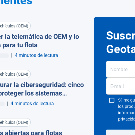
ientes
vehículos (OEM)
Suscr
 la telemática de OEM y lo
 para tu flota
Geot
|
4 minutos de lectura
vehículos (OEM)
rar la ciberseguridad: cinco
proteger los sistemas
Sí, me g
s para OEM
|
4 minutos de lectura
los prod
informac
privacid
vehículos (OEM)
 abiertas para flotas