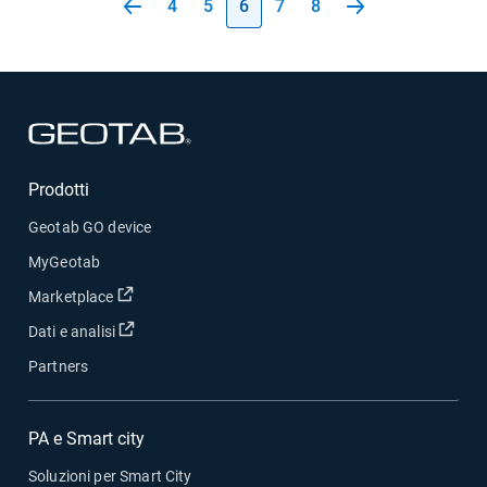
4
5
6
7
8
Apri in una nuova finestra
Prodotti
Geotab GO device
MyGeotab
Apri in una nuova finestra
Marketplace
Apri in una nuova finestra
Dati e analisi
Partners
PA e Smart city
Soluzioni per Smart City