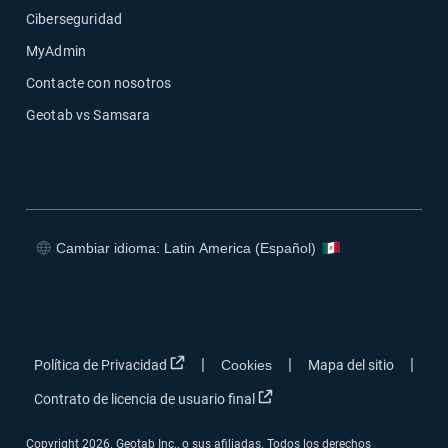
Ciberseguridad
MyAdmin
Contacte con nosotros
Geotab vs Samsara
Cambiar idioma: Latin America (Español)
Abrir en una nueva ventana
Abrir en una nueva ventana
Abrir en una nueva ventana
Abrir en una nueva ventana
Abrir en una nueva ventana
|
|
|
Política de Privacidad
Cookies
Mapa del sitio
Abrir en una nueva ventana
Contrato de licencia de usuario final
Copyright 2026. Geotab Inc., o sus afiliadas. Todos los derechos