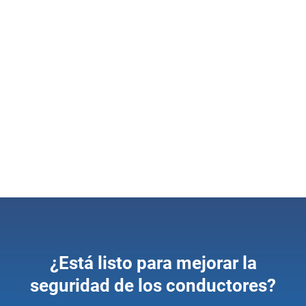
Soluciones de capacitación para
conductores de Geotab Marketplace
Promover hábitos de conducción y capacitación seguros,
le ayudará a ahorrar tiempo, dinero y salvar vidas.
Nuestras soluciones incluyen reportes de administración
de riesgos, monitoreo de fatiga, y hardware GO TALK.
Abrir en una nueva ventana
Ver soluciones
¿Está listo para mejorar la
seguridad de los conductores?