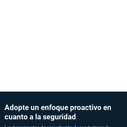
Motive a sus conductores
Identifique a los mejores empleados de su flota y
reconozca su contribución con el tablero de puntuación de
conductor. Fomente la competencia amistosa motivando a
sus conductores con un programa de ludificación de la
flota.
Adopte un enfoque proactivo en
cuanto a la seguridad