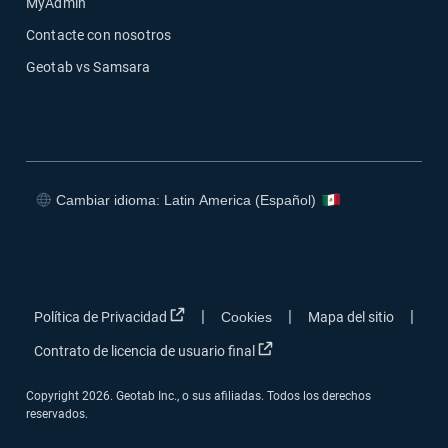
MyAdmin
Contacte con nosotros
Geotab vs Samsara
Cambiar idioma: Latin America (Español)
Abrir en una nueva ventana
Abrir en una nueva ventana
Abrir en una nueva ventana
Abrir en una nueva ventana
Abrir en una nueva ventana
|
|
|
Política de Privacidad
Cookies
Mapa del sitio
Abrir en una nueva ventana
Contrato de licencia de usuario final
Copyright 2026. Geotab Inc., o sus afiliadas. Todos los derechos
reservados.