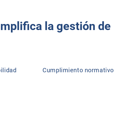
mplifica la gestión de
ilidad
Cumplimiento normativo
Opti
Reduc
segui
vehíc