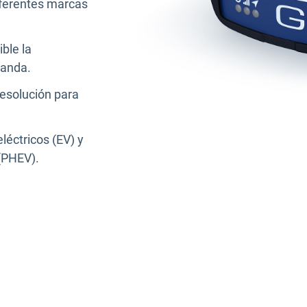
iferentes marcas
ble la
banda.
resolución para
léctricos (EV) y
 (PHEV).