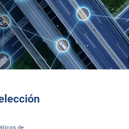
 elección
áticos de