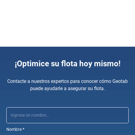
hardware y software del mundo. Geotab ofrece flexibilidad
ilimitada para adaptarse a las necesidades cambiantes de
su flota de camiones de carga.
Abrir en una nuev
Descubra más en
marketplace.geotab.com
¡Optimice su flota hoy mismo!
Contacte a nuestros expertos para conocer cómo Geotab
puede ayudarle a asegurar su flota.
Nombre
*