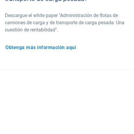
Descargue el white paper "Administración de flotas de
camiones de carga y de transporte de carga pesada: Una
cuestión de rentabilidad".
Obtenga más información aquí
Descubra cómo potenciar el uso de
sus datos
Conozca los elementos que realmente le importan a su
empresa, accediendo al mayor ecosistema telemático
de solución para vehículos pesados integrados de