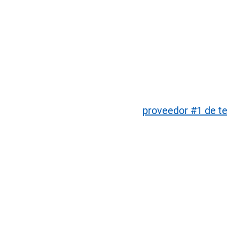
el mercado de telemática en
Aumento del 32% en el crecimiento inte
Crecimiento del 83% en las ventas int
y videotelemática en 2024.
Reconocido como el
proveedor #1 de te
por ABI Research por cuarta vez consec