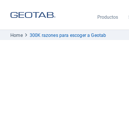
Productos
Home
300K razones para escoger a Geotab
300K razones p
a Geotab
Geotab supera las 300,000 s