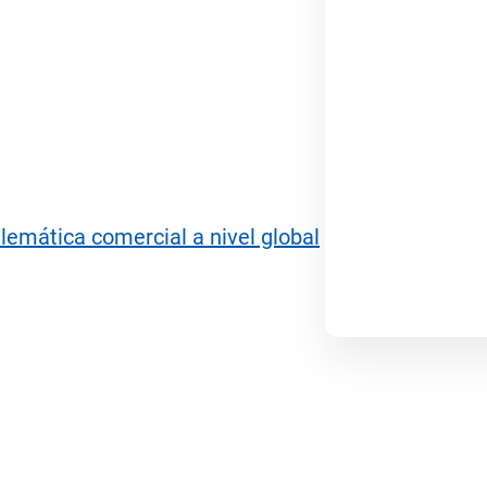
 América Latina.
ranual de ingresos en 2024.
eranuales de unidades de cámaras
lemática comercial a nivel global
utiva.