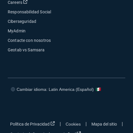
Abrir en una nueva ventana
Careers
Responsabilidad Social
Ciberseguridad
MyAdmin
Contacte con nosotros
Geotab vs Samsara
Cambiar idioma: Latin America (Español)
Abrir en una nueva ventana
Abrir en una nueva ventana
Abrir en una nueva ventana
Abrir en una nueva ventana
Abrir en una nueva ventana
|
|
|
Política de Privacidad
Cookies
Mapa del sitio