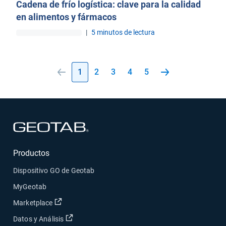
Cadena de frío logística: clave para la calidad
en alimentos y fármacos
|
5 minutos de lectura
1
2
3
4
5
Abrir en una nueva ventana
Productos
Dispositivo GO de Geotab
MyGeotab
Abrir en una nueva ventana
Marketplace
Abrir en una nueva ventana
Datos y Análisis