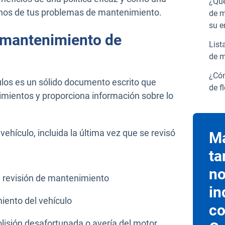
¿Qué
chos de tus problemas de mantenimiento.
de m
su 
e mantenimiento de
List
de m
¿Cóm
los es un sólido documento escrito que
de f
ientos y proporciona información sobre lo
ehículo, incluida la última vez que se revisó
Ma
ta
no
a revisión de mantenimiento
in
iento del vehículo
co
olisión desafortunada o avería del motor