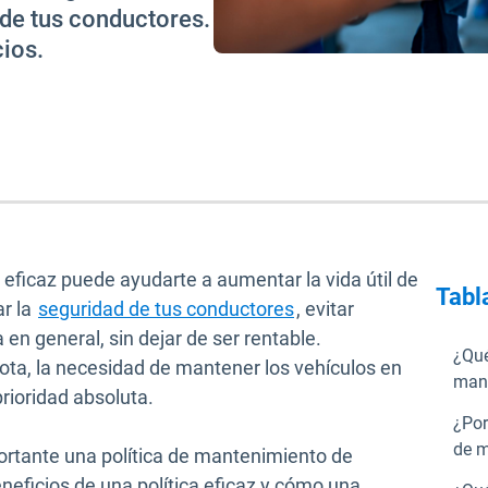
 de tus conductores.
cios.
 eficaz puede ayudarte a aumentar la vida útil de
Tabl
ar la
seguridad de tus conductores
, evitar
 en general, sin dejar de ser rentable.
¿Qué
ta, la necesidad de mantener los vehículos en
mant
rioridad absoluta.
¿Por
de m
ortante una política de mantenimiento de
 beneficios de una política eficaz y cómo una