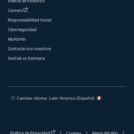
Acerca de nosotros
Abrir en una nueva ventana
Careers
Responsabilidad Social
Ciberseguridad
MyAdmin
Contacte con nosotros
Geotab vs Samsara
Cambiar idioma: Latin America (Español)
Abrir en una nueva ventana
Abrir en una nueva ventana
Abrir en una nueva ventana
Abrir en una nueva ventana
Abrir en una nueva ventana
|
|
|
Política de Privacidad
Cookies
Mapa del sitio