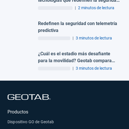
tecnologías que redefinen la seguridad
en la minería
|
2 minutos de lectura
Redefinen la seguridad con telemetría
predictiva
|
3 minutos de lectura
¿Cuál es el estadio más desafiante
para la movilidad? Geotab compara
Ciudad de México, Guadalajara y
|
3 minutos de lectura
Monterrey
Abrir en una nueva ventana
Productos
Dispositivo GO de Geotab