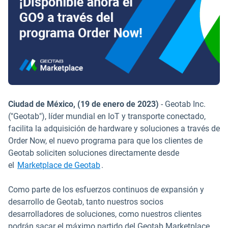
Ciudad de México, (19 de enero de 2023)
- Geotab Inc.
("Geotab"), líder mundial en IoT y transporte conectado,
facilita la adquisición de hardware y soluciones a través de
Order Now, el nuevo programa para que los clientes de
Geotab soliciten soluciones directamente desde
Abrir en una nueva ventana
el
Marketplace de Geotab
.
Como parte de los esfuerzos continuos de expansión y
desarrollo de Geotab, tanto nuestros socios
desarrolladores de soluciones, como nuestros clientes
podrán sacar el máximo partido del Geotab Marketplace