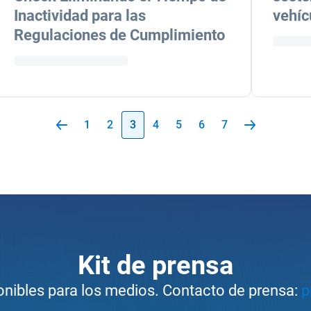
Inactividad para las
vehíc
Regulaciones de Cumplimiento
1
2
3
4
5
6
7
Kit de prensa
nibles para los medios. Contacto de prensa:
p