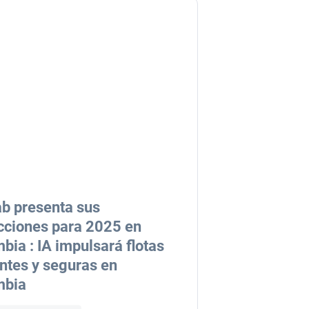
b presenta sus
cciones para 2025 en
bia : IA impulsará flotas
entes y seguras en
mbia