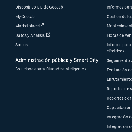
Dispositivo GO de Geotab
Informes para
MyGeotab
Gestión del 
Abrir en una nueva ventana
Marketplace
Mantenimiento
Abrir en una nueva ventana
Datos y Análisis
Flotas de veh
Socios
Informe para 
eléctricos
Administración pública y Smart City
Seguimiento 
Soluciones para Ciudades Inteligentes
Evaluación c
Enrutamiento
Reportes de 
Reportes de f
Capacitación
Integración 
Integración d