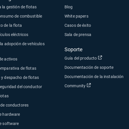
 la gestión de flotas
Blog
consumo de combustible
White papers
 de la flota
Casos de éxito
ículos eléctricos
Sala de prensa
la adopción de vehículos
Soporte
Abrir en una n
Guía del producto
de activos
Documentación de soporte
omparativa de flotas
Documentación de la instalación
 y despacho de flotas
Abrir en una nueva 
Community
seguridad del conductor
lotas
 de conductores
de hardware
e software