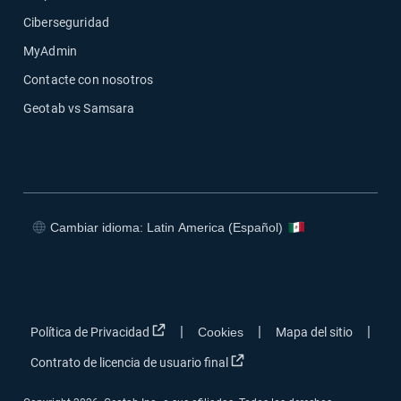
Ciberseguridad
MyAdmin
Contacte con nosotros
Geotab vs Samsara
Cambiar idioma: Latin America (Español)
Abrir en una nueva ventana
Abrir en una nueva ventana
Abrir en una nueva ventana
Abrir en una nueva ventana
Abrir en una nueva ventana
|
|
|
Política de Privacidad
Cookies
Mapa del sitio
Abrir en una nueva ventana
Contrato de licencia de usuario final