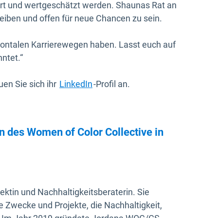
ört und wertgeschätzt werden. Shaunas Rat an
 bleiben und offen für neue Chancen zu sein.
izontalen Karrierewegen haben. Lasst euch auf
nntet.“
In neuem Fenster öffnen
en Sie sich ihr
LinkedIn
-Profil an.
 des Women of Color Collective in
ektin und Nachhaltigkeitsberaterin. Sie
le Zwecke und Projekte, die Nachhaltigkeit,