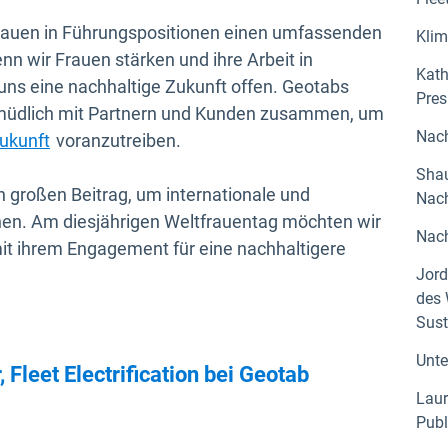
Frauen in Führungspositionen einen umfassenden
Kli
 wir Frauen stärken und ihre Arbeit in
Kath
uns eine nachhaltige Zukunft offen. Geotabs
Pres
rmüdlich mit Partnern und Kunden zusammen, um
Nach
ukunft
voranzutreiben.
Shau
n großen Beitrag, um internationale und
Nach
ichen. Am diesjährigen Weltfrauentag möchten wir
Nach
mit ihrem Engagement für eine nachhaltigere
Jord
des 
Sust
Unte
Fleet Electrification bei Geotab
Laur
Publ