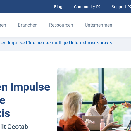
In neuem Fenster
Blog
Community
Support
gen
Branchen
Ressourcen
Unternehmen
en Impulse für eine nachhaltige Unternehmenspraxis
en Impulse
ge
is
ilt Geotab