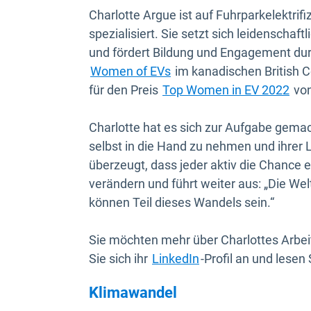
Charlotte Argue ist auf Fuhrparkelektri
spezialisiert. Sie setzt sich leidenschaf
und fördert Bildung und Engagement dur
In neuem Fenster öffnen
Women of EVs
im kanadischen British Co
In 
für den Preis
Top Women in EV 2022
von
Charlotte hat es sich zur Aufgabe gemach
selbst in die Hand zu nehmen und ihrer L
überzeugt, dass jeder aktiv die Chance er
verändern und führt weiter aus: „Die Wel
können Teil dieses Wandels sein.“
Sie möchten mehr über Charlottes Arbei
In neuem Fenster öf
Sie sich ihr
LinkedIn
-Profil an und lesen
Klimawandel