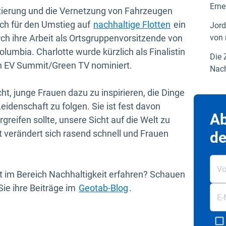
Erne
fizierung und die Vernetzung von Fahrzeugen
tlich für den Umstieg auf
nachhaltige Flotten
ein
Jord
ch ihre Arbeit als Ortsgruppenvorsitzende von
von 
lumbia. Charlotte wurde kürzlich als Finalistin
Die 
neuem Fenster öffnen
 EV Summit/Green TV nominiert.
Nach
t, junge Frauen dazu zu inspirieren, die Dinge
eidenschaft zu folgen. Sie ist fest davon
Ab
greifen sollte, unsere Sicht auf die Welt zu
t verändert sich rasend schnell und Frauen
de
t im Bereich Nachhaltigkeit erfahren? Schauen
fnen
 Sie ihre Beiträge im
Geotab-Blog
.