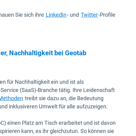
In neuem Fenster öffnen
In neuem Fenst
hauen Sie sich ihre
LinkedIn
- und
Twitter
-Profile
r, Nachhaltigkeit bei Geotab
n für Nachhaltigkeit ein und ist als
-Service (SaaS)-Branche tätig. Ihre Leidenschaft
 Methoden
treibt sie dazu an, die Bedeutung
und inklusiveren Umwelt für alle aufzuzeigen.
) einen Platz am Tisch erarbeitet und ist davon
irieren kann, es ihr gleichzutun. So können sie