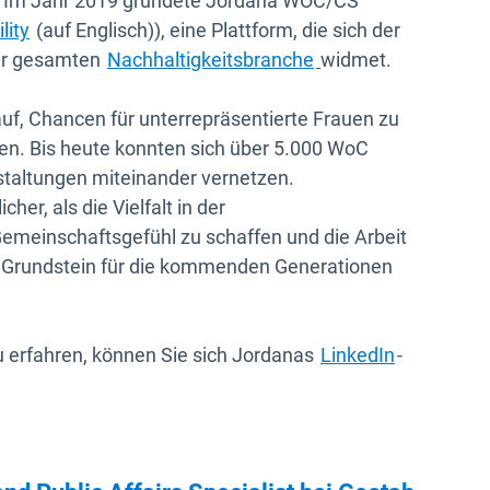
ern. Im Jahr 2019 gründete Jordana WOC/CS
In neuem Fenster öffnen
lity
(auf Englisch)), eine Plattform, die sich der
der gesamten
Nachhaltigkeitsbranche
widmet.
auf, Chancen für unterrepräsentierte Frauen zu
den. Bis heute konnten sich über 5.000 WoC
nstaltungen miteinander vernetzen.
her, als die Vielfalt in der
Gemeinschaftsgefühl zu schaffen und die Arbeit
en Grundstein für die kommenden Generationen
In neuem F
 erfahren, können Sie sich Jordanas
LinkedIn
-