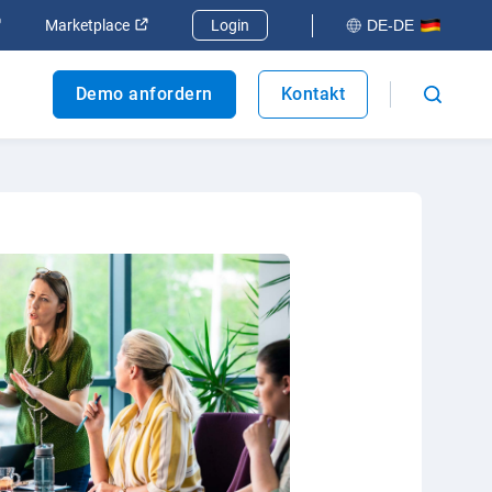
 öffnen
In neuem Fenster öffnen
In neuem Fenster öffnen
Marketplace
Login
DE-DE
Demo anfordern
Kontakt