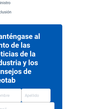
nistro
lusión
nténgase al
nto de las
ticias de la
dustria y los
nsejos de
otab