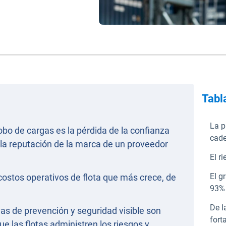
Tabl
La p
obo de cargas es la pérdida de la confianza
cade
a la reputación de la marca de un proveedor
El r
El g
 costos operativos de flota que más crece, de
93% 
De l
vas de prevención y seguridad visible son
fort
e las flotas administren los riesgos y