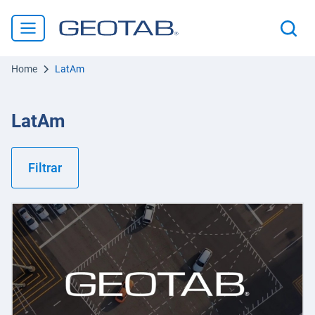
Home
LatAm
LatAm
Filtrar