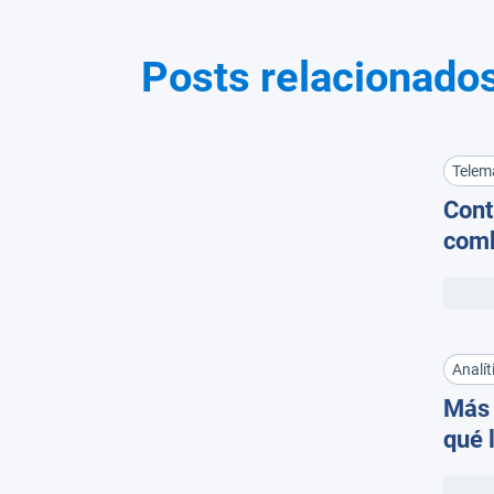
Posts relacionado
Telem
Cont
comb
dete
horm
flota
Analít
Más 
qué 
futu