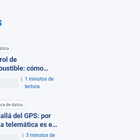
s
ática
rol de
ustible: cómo
ctar el robo
|
1 minutos de
iga y fugas en tu
lectura
ica de datos
allá del GPS: por
la telemática es el
ro de la gestión de
|
3 minutos de