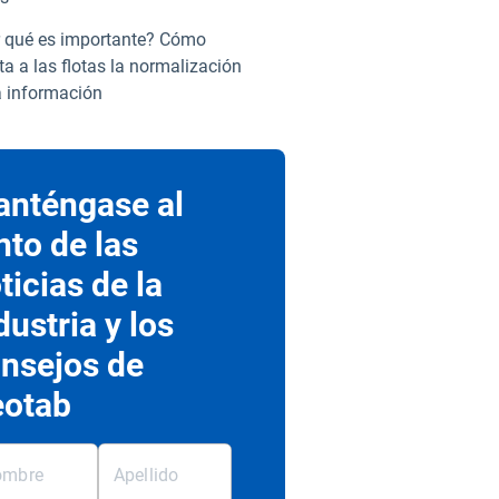
 qué es importante? Cómo
ta a las flotas la normalización
a información
nténgase al
nto de las
ticias de la
dustria y los
nsejos de
otab