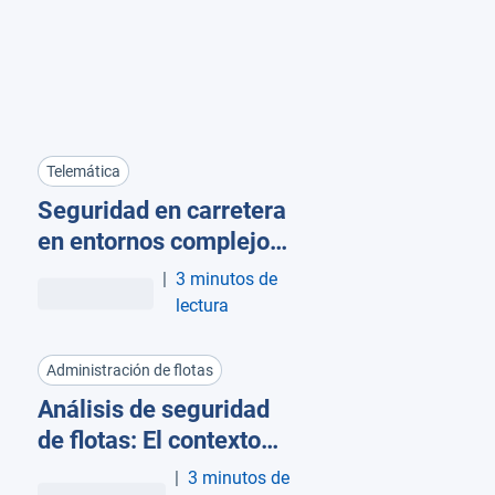
Telemática
Seguridad en carretera
en entornos complejos:
el poder de los datos
|
3 minutos de
para gestionar el
lectura
riesgo
Administración de flotas
Análisis de seguridad
de flotas: El contexto
importa al analizar el
|
3 minutos de