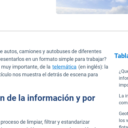
e autos, camiones y autobuses de diferentes
Tabl
esentarlos en un formato simple para trabajar?
ro muy importante, de la
telemática
(en inglés): la
¿Qué
tículo nos muestra el detrás de escena para
info
impo
n de la información y por
La i
com
Geot
los 
proceso de limpiar, filtrar y estandarizar
flot