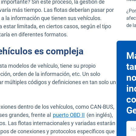
 importante? Sin este proceso, la gestión de
varía más tiempo. Las flotas deberían pasar por
¿Por
 a la información que tienen sus vehículos.
afec
de l
estar limitada, en ciertos casos, según el tipo
taría en diferentes formatos.
ehículos es compleja
Ma
ta
sta modelos de vehículo, tiene su propio
ión, orden de la información, etc. Un solo
no
 múltiples códigos y definiciones en tan solo un
in
co
exiones dentro de los vehículos, como CAN-BUS,
Ge
es grandes, frente al
puerto OBD II
(en inglés),
os. Las flotas internacionales y variadas estarán
tipos de conexiones y protocolos específicos que