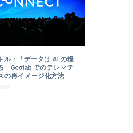
トル：「データは AI の糧
」Geotab でのテレマテ
スの再イメージ化方法