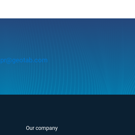
：
pr@geotab.com
Our company