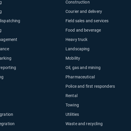
ng
Construction
ng
Courier and delivery
dispatching
Field sales and services
g
Food and beverage
anagement
Heavy truck
nance
Landscaping
arking
Mobility
 reporting
Oil, gas and mining
ng
Pharmaceutical
Police and first responders
Rental
Towing
gration
Utilities
egration
Waste and recycling