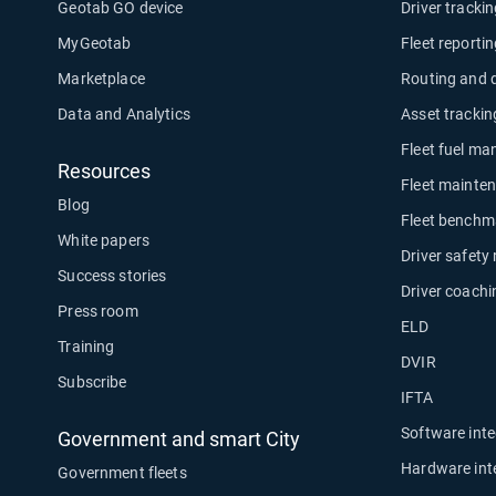
Geotab GO device
Driver tracki
MyGeotab
Fleet reporti
Marketplace
Routing and 
Data and Analytics
Asset trackin
Fleet fuel m
Resources
Fleet mainte
Blog
Fleet benchm
White papers
Driver safety
Success stories
Driver coachi
Press room
ELD
Training
DVIR
Subscribe
IFTA
Software inte
Government and smart City
Hardware int
Government fleets