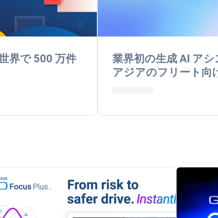
界で 500 万件
業界初の生成 AI アシ
アジアのフリート向