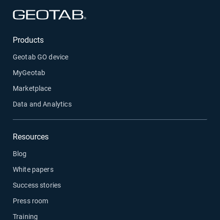
新しいウィンドウで開く
Products
Geotab GO device
MyGeotab
Marketplace
Data and Analytics
Resources
Blog
White papers
Success stories
Press room
Training