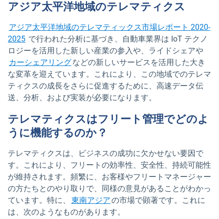
アジア太平洋地域のテレマティクス
アジア太平洋地域のテレマティックス市場レポート 2020-
新しいウィンドウで開く
2025
で行われた分析に基づき、自動車業界は IoT テクノ
ロジーを活用した新しい産業の参入や、ライドシェアや
カーシェアリング
などの新しいサービスを活用した大き
な変革を迎えています。これにより、この地域でのテレマ
ティクスの成長をさらに促進するために、高速データ伝
送、分析、および実装が必要になります。
テレマティクスはフリート管理でどのよ
うに機能するのか？
テレマティクスは、ビジネスの成功に欠かせない要因で
す。これにより、フリートの効率性、安全性、持続可能性
が維持されます。頻繁に、お客様やフリートマネージャー
の方たちとのやり取りで、同様の意見があることがわかっ
ています。特に、
東南アジア
の市場で顕著です。これに
は、次のようなものがあります。