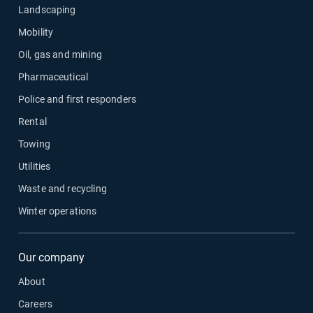
Landscaping
Mobility
Oil, gas and mining
Pharmaceutical
Police and first responders
Rental
Towing
Utilities
Waste and recycling
Winter operations
Our company
About
Careers