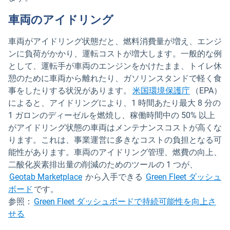
車両のアイドリング
車両がアイドリング状態だと、燃料消費量が増え、エンジ
ンに負荷がかかり、運転コストが増大します。一般的な例
として、運転手が車両のエンジンをかけたまま、トイレ休
憩のために車両から離れたり、ガソリンスタンドで軽く食
新しいウ
事をしたりする状況があります。
米国環境保護庁
（EPA）
によると、アイドリングにより、1 時間あたり最大 8 分の
1 ガロンのディーゼルを燃焼し、稼働時間中の 50% 以上
がアイドリング状態の車両はメンテナンスコストが高くな
ります。これは、事業運営に多きなコストの負担となる可
能性があります。車両のアイドリング管理、燃費の向上、
二酸化炭素排出量の削減のためのツールの 1 つが、
新しいウィンドウで開く
Geotab Marketplace
から入手できる
Green Fleet ダッシュ
新しいウィンドウで開く
ボード
です。
参照：
Green Fleet ダッシュボードで持続可能性を向上さ
せる